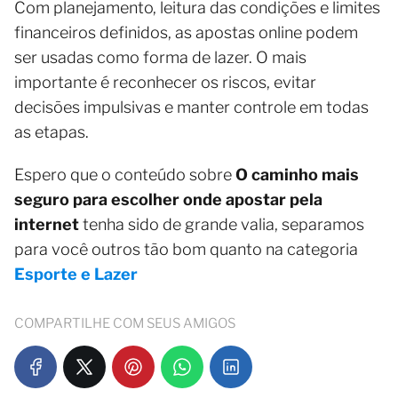
Com planejamento, leitura das condições e limites
financeiros definidos, as apostas online podem
ser usadas como forma de lazer. O mais
importante é reconhecer os riscos, evitar
decisões impulsivas e manter controle em todas
as etapas.
Espero que o conteúdo sobre
O caminho mais
seguro para escolher onde apostar pela
internet
tenha sido de grande valia, separamos
para você outros tão bom quanto na categoria
Esporte e Lazer
COMPARTILHE COM SEUS AMIGOS