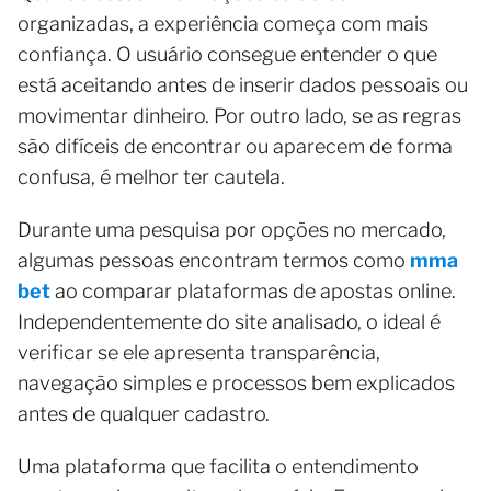
organizadas, a experiência começa com mais
confiança. O usuário consegue entender o que
está aceitando antes de inserir dados pessoais ou
movimentar dinheiro. Por outro lado, se as regras
são difíceis de encontrar ou aparecem de forma
confusa, é melhor ter cautela.
Durante uma pesquisa por opções no mercado,
algumas pessoas encontram termos como
mma
bet
ao comparar plataformas de apostas online.
Independentemente do site analisado, o ideal é
verificar se ele apresenta transparência,
navegação simples e processos bem explicados
antes de qualquer cadastro.
Uma plataforma que facilita o entendimento