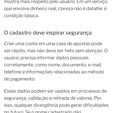
mostra mais respeito pelo usuário. Em um serviço
que envolve dinheiro real, clareza não é detalhe: é
condição básica.
O cadastro deve inspirar segurança
Criar uma conta em uma casa de apostas pode
ser rápido, mas não deve ser feito sem atenção. O
usuário precisa informar dados pessoais
corretamente, como nome, documento, e-mail,
telefone e informações relacionadas ao método
de pagamento.
Esses dados podem ser usados em processos de
segurança, validação e retirada de valores. Por
isso, qualquer divergência pode gerar dificuldades
no futuro. Se o nome cadastrado não