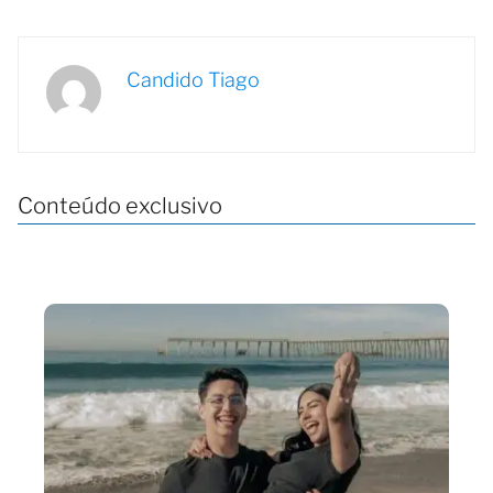
Candido Tiago
Conteúdo exclusivo