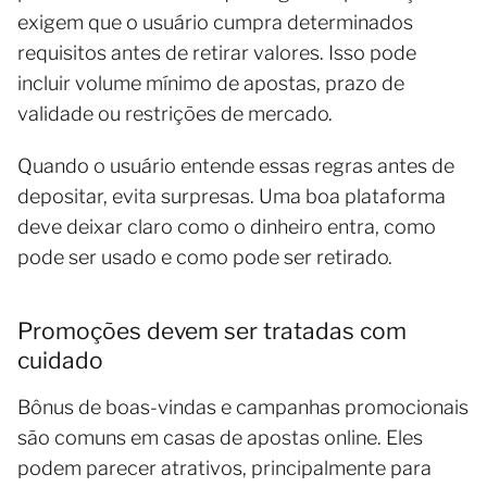
exigem que o usuário cumpra determinados
requisitos antes de retirar valores. Isso pode
incluir volume mínimo de apostas, prazo de
validade ou restrições de mercado.
Quando o usuário entende essas regras antes de
depositar, evita surpresas. Uma boa plataforma
deve deixar claro como o dinheiro entra, como
pode ser usado e como pode ser retirado.
Promoções devem ser tratadas com
cuidado
Bônus de boas-vindas e campanhas promocionais
são comuns em casas de apostas online. Eles
podem parecer atrativos, principalmente para