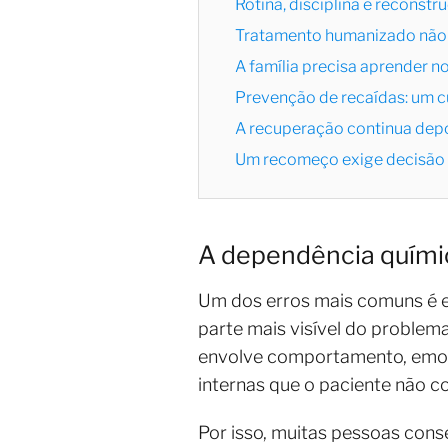
Rotina, disciplina e reconstr
Tratamento humanizado não s
A família precisa aprender n
Prevenção de recaídas: um 
A recuperação continua depo
Um recomeço exige decisão 
A dependência químic
Um dos erros mais comuns é e
parte mais visível do problem
envolve comportamento, emoção
internas que o paciente não c
Por isso, muitas pessoas cons