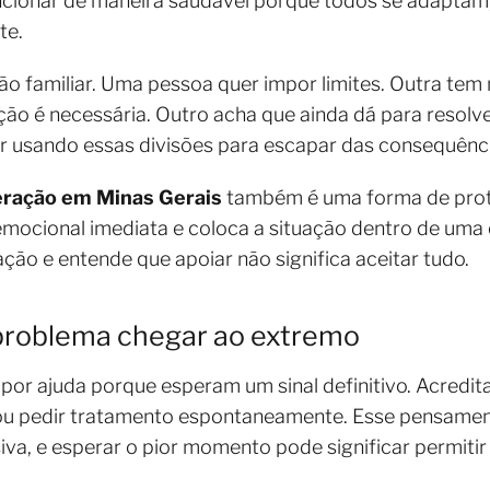
ncionar de maneira saudável porque todos se adaptam
te.
 familiar. Uma pessoa quer impor limites. Outra tem 
nação é necessária. Outro acha que ainda dá para reso
ar usando essas divisões para escapar das consequênc
eração em Minas Gerais
também é uma forma de prote
 emocional imediata e coloca a situação dentro de um
ação e entende que apoiar não significa aceitar tudo.
 problema chegar ao extremo
 por ajuda porque esperam um sinal definitivo. Acredit
e ou pedir tratamento espontaneamente. Esse pensamen
va, e esperar o pior momento pode significar permitir