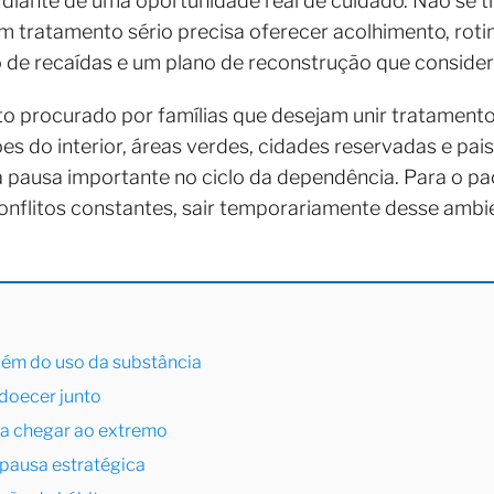
 diante de uma oportunidade real de cuidado. Não se t
m tratamento sério precisa oferecer acolhimento, ro
o de recaídas e um plano de reconstrução que consider
o procurado por famílias que desejam unir tratamento 
ões do interior, áreas verdes, cidades reservadas e p
pausa importante no ciclo da dependência. Para o pa
 conflitos constantes, sair temporariamente desse amb
lém do uso da substância
doecer junto
ma chegar ao extremo
pausa estratégica